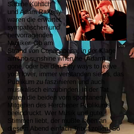
Sabine Kühlich
und Adam Rafferty
waren die erwartet
sympatischen und
hervorragenden
Musiker. Ob am
Strand von Copacabana, in der Klage
ain't no sunshine when he (Adam) is
gone, oder bei den Fifty ways to leave
your lover, immer verstanden sie es, das
Publikum zu faszinieren und auch
musikalisch einzubinden. In der Tat
waren die beiden vom spontanen
Mitgehen des Herchener Publikums
beeindruckt. Wer Musik und gute
Stimmen liebt, der mußte ihnen an
diesem Abend einfach Tribut zollen. So