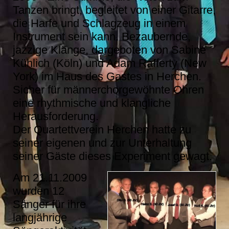
Tanzen bringt, begleitet von einer Gitarre,
die Harfe und Schlagzeug in einem
Instrument sein kann. Bezaubernde,
jazzige Klänge, dargeboten von Sabine
Kühlich (Köln) und Adam Rafferty (New
York) im Haus des Gastes in Herchen.
Sicher für männerchorgewöhnte Ohren
eine rhythmische und klangliche
Herausforderung.
Der Quartettverein Herchen hatte zu
seiner eigenen und zur Unterhaltung
seiner Gäste dieses Experiment gewagt.
Am 21.11.2009
wurden 12
Sänger für ihre
langjährige