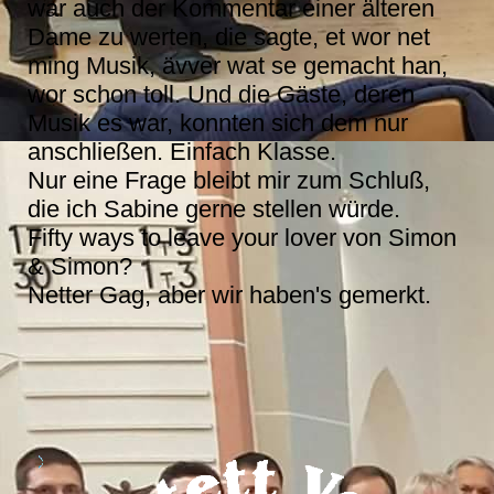
war auch der Kommentar einer älteren
Dame zu werten, die sagte, et wor net
ming Musik, ävver wat se gemacht han,
wor schon toll. Und die Gäste, deren
Musik es war, konnten sich dem nur
anschließen. Einfach Klasse.
Nur eine Frage bleibt mir zum Schluß,
die ich Sabine gerne stellen würde.
Fifty ways to leave your lover von Simon
& Simon?
Netter Gag, aber wir haben's gemerkt.