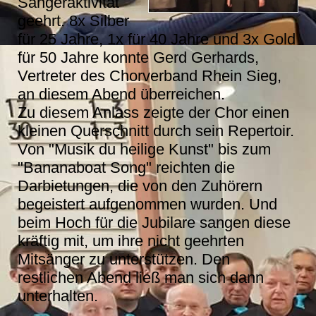
Sängeraktivität
geehrt. 8x Silber
für 25 Jahre, 1x für 40 Jahre und 3x Gold
für 50 Jahre konnte Gerd Gerhards,
Vertreter des Chorverband Rhein Sieg,
an diesem Abend überreichen.
Zu diesem Anlass zeigte der Chor einen
kleinen Querschnitt durch sein Repertoir.
Von "Musik du heilige Kunst" bis zum
"Bananaboat Song" reichten die
Darbietungen, die von den Zuhörern
begeistert aufgenommen wurden. Und
beim Hoch für die Jubilare sangen diese
kräftig mit, um ihre nicht geehrten
Mitsänger zu unterstützen. Den
restlichen Abend ließ man sich dann
unterhalten.