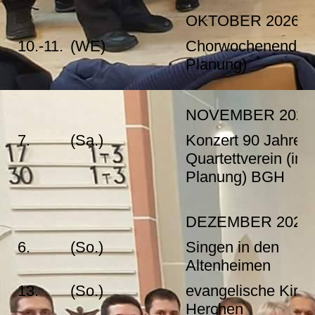
OKTOBER 2026
10.-11.
(WE)
Chorwochenende (
Planung)
NOVEMBER 2026
7.
(Sa.)
Konzert 90 Jahre
Quartettverein (in
Planung) BGH
DEZEMBER 2026
6.
(So.)
Singen in den
Altenheimen
13.
(So.)
evangelische Kirc
Herchen