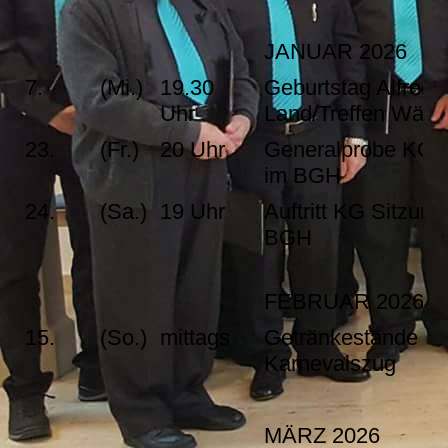
JANUAR 2026
7.
(Mi.)
19.30
Geburtstag Alfred
Uhr
Land/Treffen Wäsc
23.
(Fr.)
20 Uhr
Generalprobe KG 
im BGH
24.
(Sa.)
19 Uhr
Auftritt KG Sitzung
BGH
FEBRUAR 2026
15.
(So.)
mittags
Getränkestände
Karnevalszug
MÄRZ 2026