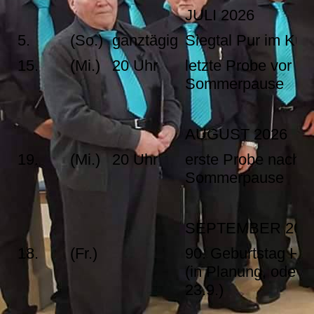
JULI 2026
5.
(So.)
ganztägig
Siegtal Pur im Kur
15.
(Mi.)
20 Uhr
letzte Probe vor de
Sommerpause
AUGUST 2026
19.
(Mi.)
20 Uhr
erste Probe nach d
Sommerpause
SEPTEMBER 202
18.
(Fr.)
90. Geburtstag H.
(in Planung, oder M
23.9.)