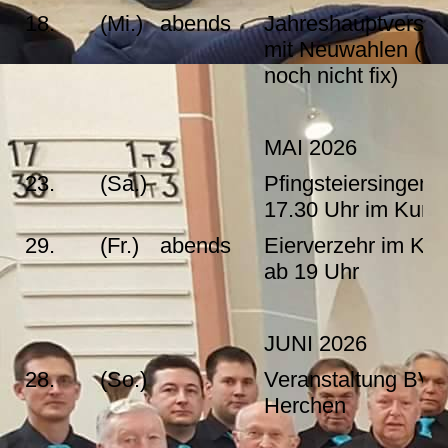
18.
(Mi.)
abends
Jahreshauptversa
mit Neuwahlen (Te
noch nicht fix)
MAI 2026
23.
(Sa.)
Pfingsteiersingen 
17.30 Uhr im Kurp
29.
(Fr.)
abends
Eierverzehr im Ku
ab 19 Uhr
JUNI 2026
28.
(So.)
Veranstaltung BVV
Herchen